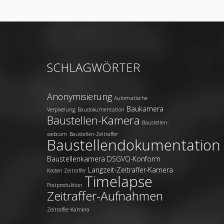
SCHLAGWÖRTER
Anonymisierung
Automatische
Baukamera
Verpixelung
Baudokumentation
Baustellen-Kamera
Baustellen-
webcam
Baustellen-Zeitraffer
Baustellendokumentation
Baustellenkamera
DSGVO-Konform
Langzeit-Zeitraffer-Kamera
Kosten Zeitraffer
Timelapse
Postproduktion
Zeitraffer-Aufnahmen
Zeitraffer-Kamera