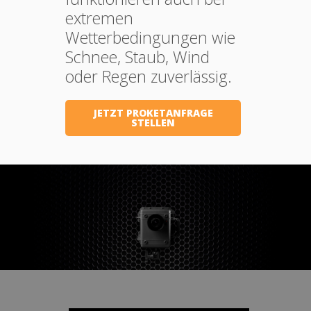
extremen
Wetterbedingungen wie
Schnee, Staub, Wind
oder Regen zuverlässig.
JETZT PROKETANFRAGE
STELLEN