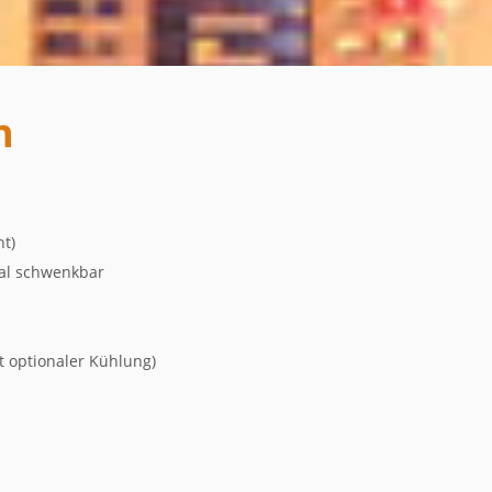
n
ht)
kal schwenkbar
t optionaler Kühlung)