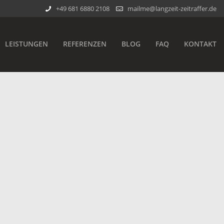
+49 681 6880 2108
mailme@langzeit-zeitraffer.de
LEISTUNGEN
REFERENZEN
BLOG
FAQ
KONTAKT