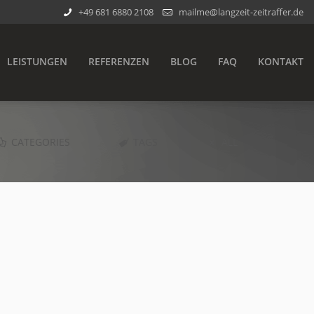
+49 681 6880 2108
mailme@langzeit-zeitraffer.de
LEISTUNGEN
REFERENZEN
BLOG
FAQ
KONTAKT
CATEGORIES
TAGS
ALL