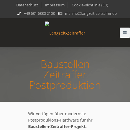
Datenschutz
Impressum
Cookie-Richtlinie (EU)
+49 681 6880 2108
mailme@langzeit-zeitraffer.de
Baustellen
Zeitraffer
Postproduktion
Wir verfügen über modernste
Postprodukions-Hardware für Ihr
Baustellen-Zeitraffer-Projekt
.