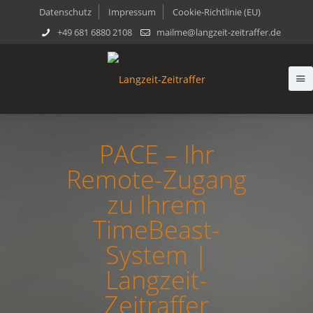
Datenschutz
Impressum
Cookie-Richtlinie (EU)
+49 681 6880 2108
mailme@langzeit-zeitraffer.de
PACE – Ihr
Remote-Zugang
zu Ihrem
TimeBeast-
System |
Langzeit-
Zeitraffer