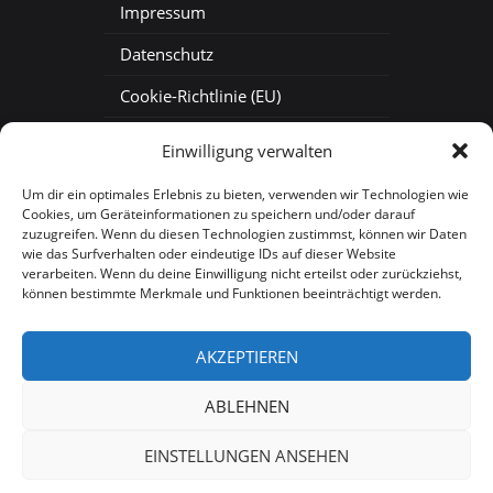
Impressum
Datenschutz
Cookie-Richtlinie (EU)
Baustellenkamera mieten
Einwilligung verwalten
Baustellen-Zeitraffer
Um dir ein optimales Erlebnis zu bieten, verwenden wir Technologien wie
Cookies, um Geräteinformationen zu speichern und/oder darauf
Baustellen-Webcam
zuzugreifen. Wenn du diesen Technologien zustimmst, können wir Daten
wie das Surfverhalten oder eindeutige IDs auf dieser Website
verarbeiten. Wenn du deine Einwilligung nicht erteilst oder zurückziehst,
können bestimmte Merkmale und Funktionen beeinträchtigt werden.
AKZEPTIEREN
Copyright 2026, Aspekteins GmbH |
ABLEHNEN
Sitemap
EINSTELLUNGEN ANSEHEN