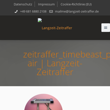
Datenschutz
Impressum
Cookie-Richtlinie (EU)
+49 681 6880 2108
mailme@langzeit-zeitraffer.de
zeitraffer_timebeast_
air | Langzeit-
Zeitraffer