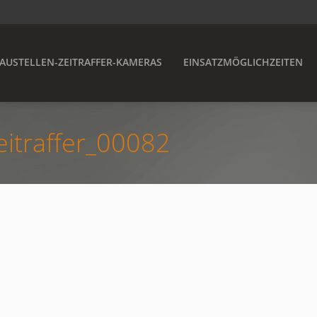
AUSTELLEN-ZEITRAFFER-KAMERAS
EINSATZMÖGLICHZEITEN
itraffer_00082