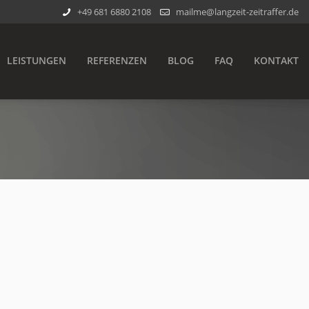
+49 681 6880 2108
mailme@langzeit-zeitraffer.de
LEISTUNGEN
REFERENZEN
BLOG
FAQ
KONTAKT