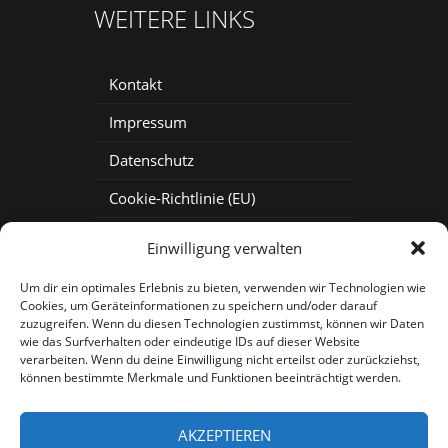
WEITERE LINKS
Kontakt
Impressum
Datenschutz
Cookie-Richtlinie (EU)
Baustellenkamera mieten
Einwilligung verwalten
Baustellen-Zeitraffer
Um dir ein optimales Erlebnis zu bieten, verwenden wir Technologien wie
Cookies, um Geräteinformationen zu speichern und/oder darauf
Baustellen-Webcam
zuzugreifen. Wenn du diesen Technologien zustimmst, können wir Daten
wie das Surfverhalten oder eindeutige IDs auf dieser Website
verarbeiten. Wenn du deine Einwilligung nicht erteilst oder zurückziehst,
können bestimmte Merkmale und Funktionen beeinträchtigt werden.
AKZEPTIEREN