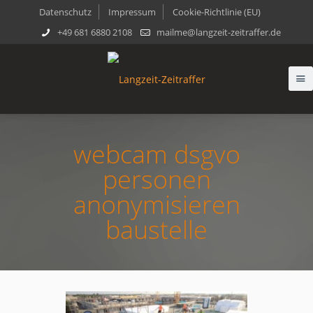
Datenschutz
Impressum
Cookie-Richtlinie (EU)
+49 681 6880 2108
mailme@langzeit-zeitraffer.de
webcam dsgvo
personen
anonymisieren
baustelle