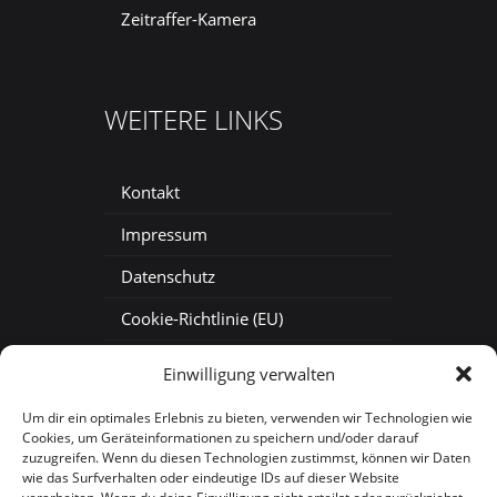
Zeitraffer-Kamera
WEITERE LINKS
Kontakt
Impressum
Datenschutz
Cookie-Richtlinie (EU)
Baustellenkamera mieten
Einwilligung verwalten
Baustellen-Zeitraffer
Um dir ein optimales Erlebnis zu bieten, verwenden wir Technologien wie
Cookies, um Geräteinformationen zu speichern und/oder darauf
Baustellen-Webcam
zuzugreifen. Wenn du diesen Technologien zustimmst, können wir Daten
wie das Surfverhalten oder eindeutige IDs auf dieser Website