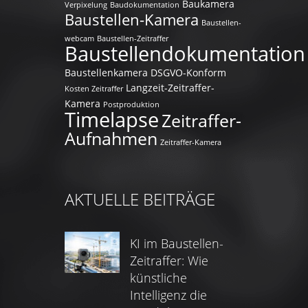
Baukamera
Verpixelung
Baudokumentation
Baustellen-Kamera
Baustellen-
webcam
Baustellen-Zeitraffer
Baustellendokumentation
Baustellenkamera
DSGVO-Konform
Langzeit-Zeitraffer-
Kosten Zeitraffer
Kamera
Postproduktion
Timelapse
Zeitraffer-
Aufnahmen
Zeitraffer-Kamera
AKTUELLE BEITRÄGE
KI im Baustellen-
Zeitraffer: Wie
künstliche
Intelligenz die