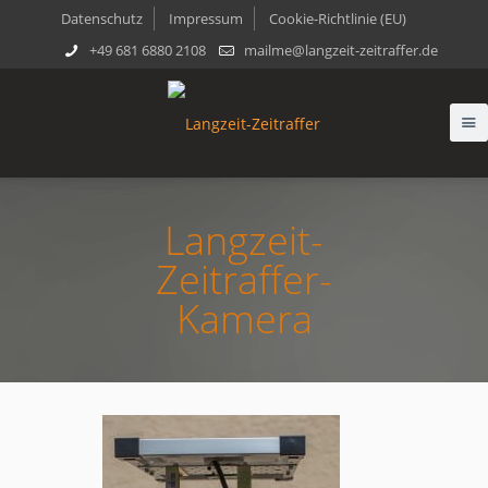
Datenschutz
Impressum
Cookie-Richtlinie (EU)
+49 681 6880 2108
mailme@langzeit-zeitraffer.de
Langzeit-
Zeitraffer-
Kamera