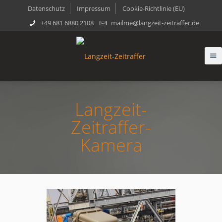
Datenschutz
Impressum
Cookie-Richtlinie (EU)
+49 681 6880 2108
mailme@langzeit-zeitraffer.de
Langzeit-
Zeitraffer-
Kamera