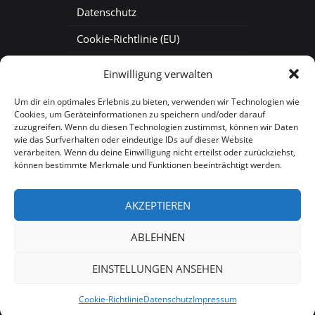
Datenschutz
Cookie-Richtlinie (EU)
Baustellenkamera mieten
Einwilligung verwalten
Baustellen-Zeitraffer
Um dir ein optimales Erlebnis zu bieten, verwenden wir Technologien wie
Cookies, um Geräteinformationen zu speichern und/oder darauf
Baustellen-Webcam
zuzugreifen. Wenn du diesen Technologien zustimmst, können wir Daten
wie das Surfverhalten oder eindeutige IDs auf dieser Website
verarbeiten. Wenn du deine Einwilligung nicht erteilst oder zurückziehst,
können bestimmte Merkmale und Funktionen beeinträchtigt werden.
AKZEPTIEREN
Copyright 2026, Aspekteins GmbH |
ABLEHNEN
Sitemap
EINSTELLUNGEN ANSEHEN
Cookie-Richtlinie
Datenschutz
Impressum