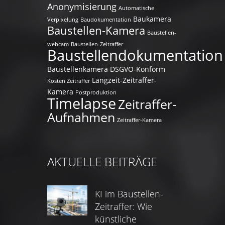
Anonymisierung
Automatische
Baukamera
Verpixelung
Baudokumentation
Baustellen-Kamera
Baustellen-
webcam
Baustellen-Zeitraffer
Baustellendokumentation
Baustellenkamera
DSGVO-Konform
Langzeit-Zeitraffer-
Kosten Zeitraffer
Kamera
Postproduktion
Timelapse
Zeitraffer-
Aufnahmen
Zeitraffer-Kamera
AKTUELLE BEITRÄGE
KI im Baustellen-
Zeitraffer: Wie
künstliche