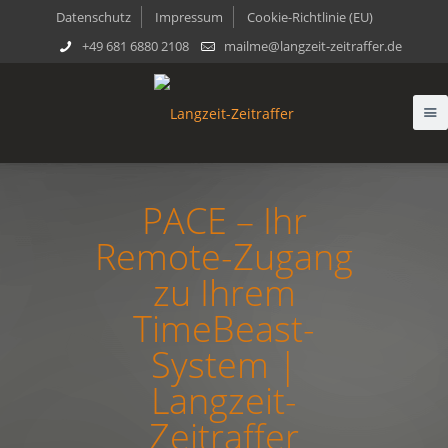
Datenschutz
Impressum
Cookie-Richtlinie (EU)
+49 681 6880 2108
mailme@langzeit-zeitraffer.de
PACE – Ihr
Remote-Zugang
zu Ihrem
TimeBeast-
System |
Langzeit-
Zeitraffer