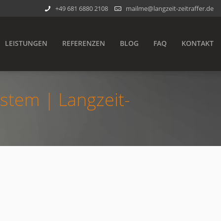
+49 681 6880 2108
mailme@langzeit-zeitraffer.de
LEISTUNGEN
REFERENZEN
BLOG
FAQ
KONTAKT
stem | Langzeit-