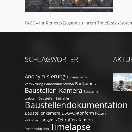
PACE – Ihr Remote-Zugang zu Ihrem TimeBeast-Syste
SCHLAGWÖRTER
AKTU
Anonymisierung
Automatische
Baukamera
Verpixelung
Baudokumentation
Baustellen-Kamera
Baustellen-
webcam
Baustellen-Zeitraffer
Baustellendokumentation
Baustellenkamera
DSGVO-Konform
Kosten
Langzeit-Zeitraffer-Kamera
Zeitraffer
Timelapse
Postproduktion