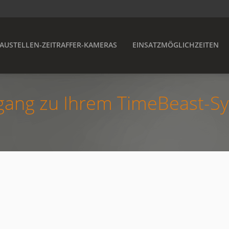
AUSTELLEN-ZEITRAFFER-KAMERAS
EINSATZMÖGLICHZEITEN
gang zu Ihrem TimeBeast-Sy