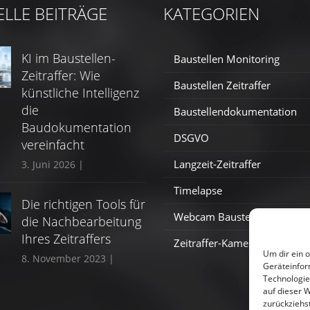
ELLE BEITRÄGE
KATEGORIEN
KI im Baustellen-
Baustellen Monitoring
Zeitraffer: Wie
Baustellen Zeitraffer
künstliche Intelligenz
die
Baustellendokumentation
Baudokumentation
DSGVO
vereinfacht
Langzeit-Zeitraffer
3. Juni 2026
|
Timelapse
Die richtigen Tools für
Webcam Baustelle
die Nachbearbeitung
Ihres Zeitraffers
Zeitraffer-Kamera
Um dir ein 
8. November 2023
|
Geräteinfor
Technologie
auf dieser W
zurückziehs