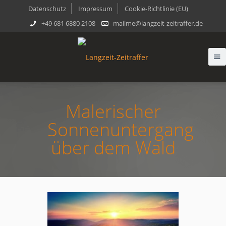
Datenschutz
Impressum
Cookie-Richtlinie (EU)
+49 681 6880 2108
mailme@langzeit-zeitraffer.de
Malerischer
Sonnenuntergang
über dem Wald