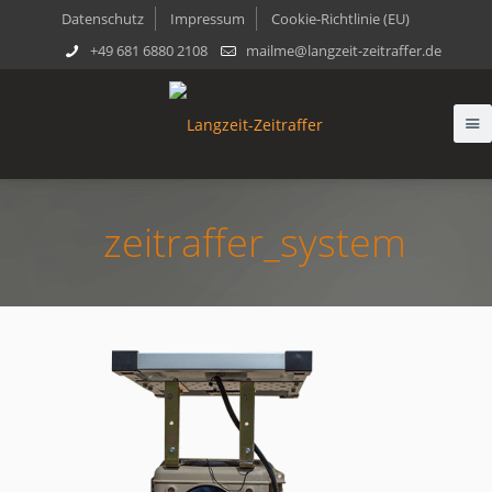
Datenschutz
Impressum
Cookie-Richtlinie (EU)
+49 681 6880 2108
mailme@langzeit-zeitraffer.de
zeitraffer_system