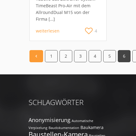
TimeBeast Pro-Air mit dem
AllroundDual M15 von der
Firma […]
weiterlesen
4
1
2
3
4
5
6
SCHLAGWÖRTER
Anonymisierung
Automatische
Baukamera
Verpixelung
Baudokumentation
Baustellen-Kamera
Baustellen-