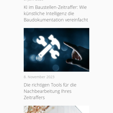
KI im Baustellen-Zeitraffer: Wie
künstliche Intelligenz die
Baudokumentation vereinfacht
8. November 2023
Die richtigen Tools für die
Nachbearbeitung Ihres
Zeitraffers