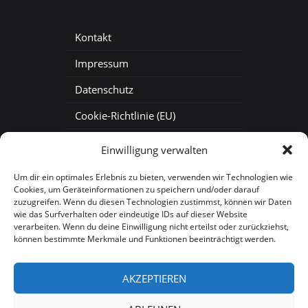
Kontakt
Impressum
Datenschutz
Cookie-Richtlinie (EU)
Baustellenkamera mieten
Einwilligung verwalten
Baustellen-Zeitraffer
Um dir ein optimales Erlebnis zu bieten, verwenden wir Technologien wie
Cookies, um Geräteinformationen zu speichern und/oder darauf
Baustellen-Webcam
zuzugreifen. Wenn du diesen Technologien zustimmst, können wir Daten
wie das Surfverhalten oder eindeutige IDs auf dieser Website
verarbeiten. Wenn du deine Einwilligung nicht erteilst oder zurückziehst,
können bestimmte Merkmale und Funktionen beeinträchtigt werden.
AKZEPTIEREN
Copyright 2026, Aspekteins GmbH |