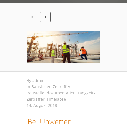
By
admin
In
Baustellen Zeitraffer
,
Baustellendokumentation
,
Langzeit-
Zeitraffer
,
Timelapse
14. August 2018
Bei Unwetter