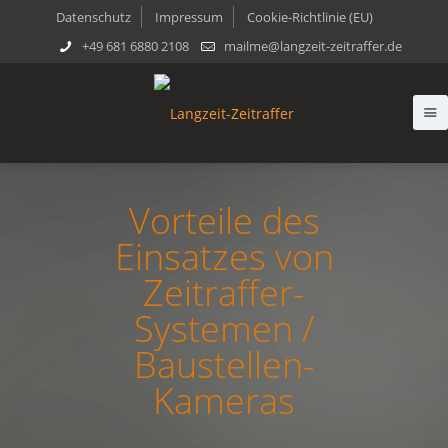
Datenschutz
Impressum
Cookie-Richtlinie (EU)
+49 681 6880 2108
mailme@langzeit-zeitraffer.de
Vorteile des
Einsatzes von
Zeitraffer-
Systemen /
Baustellen-
Kameras