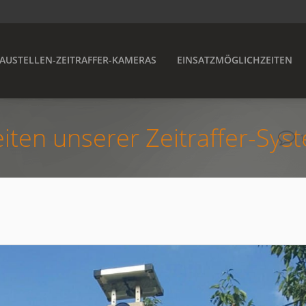
AUSTELLEN-ZEITRAFFER-KAMERAS
EINSATZMÖGLICHZEITEN
iten unserer Zeitraffer-Sys
1