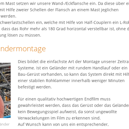
em Mast setzen wir unsere Wand-/Eckflansche ein. Da diese über e
 mit Hilfe zweier Schellen der Flansch an einem Mast jeglichen
 werden.
Schwerlastschellen ein, welche mit Hilfe von Half-Couplern ein L-Ro
t, dass das Rohr mehr als 180 Grad horizontal verstellbar ist, ohne 
tung lösen zu müssen.
ländermontage
Dies bildet die einfachste Art der Montage unserer Zeitra
Systeme. Ist ein Geländer mit rundem Handlauf oder ein
Bau-Gerüst vorhanden, so kann das System direkt mit Hil
einer stabilen Rohklammer innerhalb weniger Minuten
befestigt werden.
Für einen qualitativ hochwertigen Endfilm muss
gewährleistet werden, dass das Gerüst oder das Gelände
kein Bewegungsspiel aufweist, da sonst ungewollte
Verwackelungen im Film zu erkennen sind.
Auf Wunsch kann von uns ein entsprechender,
länder