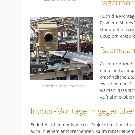
Trägermon
Auch die Montage
Problem. Mittel
standhalten könn
Couplern entspr
Baumsta
Auch für Aufnahm
einfache Lösung.
empfindliche Ba
zwischen den Sch
Zeitraffer Trägermontage
werden, dass si
Aufnahme-Objekt
Indoor-Montage in gegenübe
Befindet sich in der Nähe der Projekt-Location ein 
auch in einem entsprechenden Raum hinter einem Fe