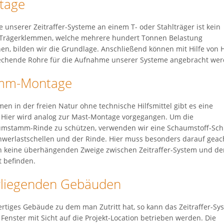
tage
 unserer Zeitraffer-Systeme an einem T- oder Stahlträger ist kein
s Trägerklemmen, welche mehrere hundert Tonnen Belastung
en, bilden wir die Grundlage. Anschließend können mit Hilfe von H
echende Rohre für die Aufnahme unserer Systeme angebracht wer
mm-Montage
en in der freien Natur ohne technische Hilfsmittel gibt es eine
 Hier wird analog zur Mast-Montage vorgegangen. Um die
umstamm-Rinde zu schützen, verwenden wir eine Schaumstoff-Sch
werlastschellen und der Rinde. Hier muss besonders darauf geac
ch keine überhängenden Zweige zwischen Zeitraffer-System und d
 befinden.
rliegenden Gebäuden
fertiges Gebäude zu dem man Zutritt hat, so kann das Zeitraffer-Sy
nster mit Sicht auf die Projekt-Location betrieben werden. Die