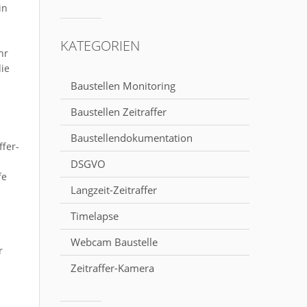
in
KATEGORIEN
hr
die
Baustellen Monitoring
Baustellen Zeitraffer
Baustellendokumentation
ffer-
DSGVO
fe
Langzeit-Zeitraffer
Timelapse
Webcam Baustelle
r
Zeitraffer-Kamera