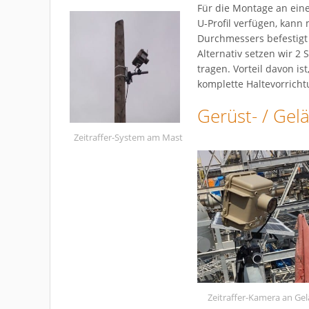
Für die Montage an ein
U-Profil verfügen, kann
Durchmessers befestigt
Alternativ setzen wir 2 
tragen. Vorteil davon is
komplette Haltevorrich
Gerüst- / Ge
Zeitraffer-System am Mast
Zeitraffer-Kamera an Ge