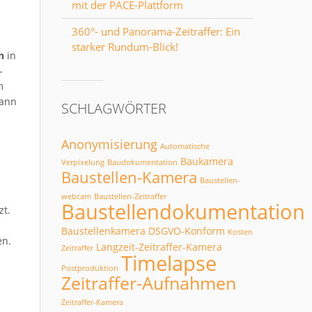
mit der PACE-Plattform
360°- und Panorama-Zeitraffer: Ein
starker Rundum-Blick!
n
in
-
m
kann
SCHLAGWÖRTER
Anonymisierung
Automatische
Baukamera
Verpixelung
Baudokumentation
Baustellen-Kamera
Baustellen-
webcam
Baustellen-Zeitraffer
Baustellendokumentation
zt.
Baustellenkamera
DSGVO-Konform
Kosten
en.
Langzeit-Zeitraffer-Kamera
Zeitraffer
Timelapse
Postproduktion
Zeitraffer-Aufnahmen
Zeitraffer-Kamera