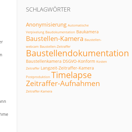
SCHLAGWÖRTER
Anonymisierung
Automatische
Baukamera
Verpixelung
Baudokumentation
Baustellen-Kamera
Baustellen-
er
webcam
Baustellen-Zeitraffer
r
Baustellendokumentation
en
Baustellenkamera
DSGVO-Konform
Kosten
Langzeit-Zeitraffer-Kamera
Zeitraffer
Timelapse
Postproduktion
Zeitraffer-Aufnahmen
Zeitraffer-Kamera
ann
ahme