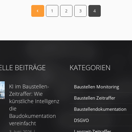
1
2
3
4
ELLE BEITRÄGE
KATEGORIEN
KI im Baustellen-
Baustellen Monitoring
Zeitraffer: Wie
Baustellen Zeitraffer
künstliche Intelligenz
die
Baustellendokumentation
Baudokumentation
DSGVO
vereinfacht
Langzeit-Zeitraffer
3. Juni 2026
|