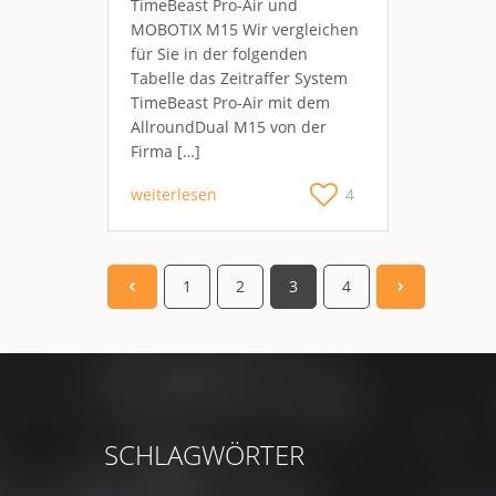
TimeBeast Pro-Air und
MOBOTIX M15 Wir vergleichen
für Sie in der folgenden
Tabelle das Zeitraffer System
TimeBeast Pro-Air mit dem
AllroundDual M15 von der
Firma […]
weiterlesen
4
1
2
3
4
SCHLAGWÖRTER