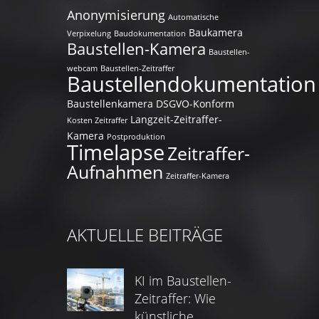
Anonymisierung
Automatische
Baukamera
Verpixelung
Baudokumentation
Baustellen-Kamera
Baustellen-
webcam
Baustellen-Zeitraffer
Baustellendokumentation
Baustellenkamera
DSGVO-Konform
Langzeit-Zeitraffer-
Kosten Zeitraffer
Kamera
Postproduktion
Timelapse
Zeitraffer-
Aufnahmen
Zeitraffer-Kamera
AKTUELLE BEITRÄGE
KI im Baustellen-
Zeitraffer: Wie
künstliche