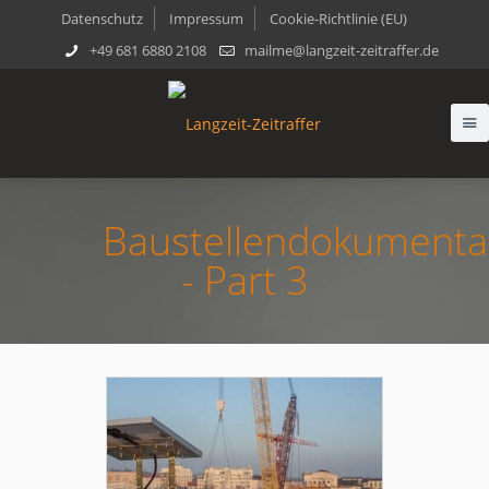
Datenschutz
Impressum
Cookie-Richtlinie (EU)
+49 681 6880 2108
mailme@langzeit-zeitraffer.de
Baustellendokumenta
- Part 3