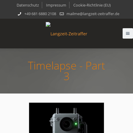
Datenschutz
Impressum
Cookie-Richtlinie (EU)
+49 681 6880 2108
mailme@langzeit-zeitraffer.de
Timelapse - Part
3