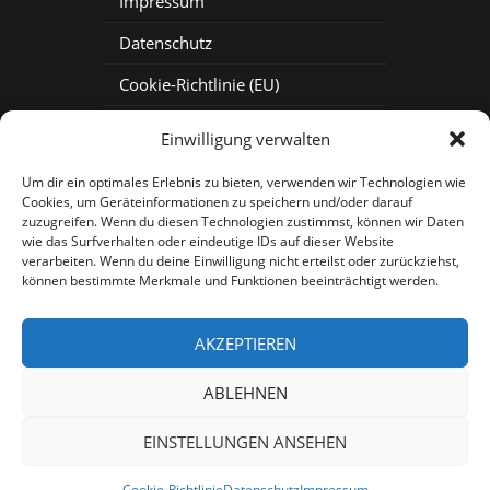
Impressum
Datenschutz
Cookie-Richtlinie (EU)
Baustellenkamera mieten
Einwilligung verwalten
Baustellen-Zeitraffer
Um dir ein optimales Erlebnis zu bieten, verwenden wir Technologien wie
Cookies, um Geräteinformationen zu speichern und/oder darauf
Baustellen-Webcam
zuzugreifen. Wenn du diesen Technologien zustimmst, können wir Daten
wie das Surfverhalten oder eindeutige IDs auf dieser Website
verarbeiten. Wenn du deine Einwilligung nicht erteilst oder zurückziehst,
können bestimmte Merkmale und Funktionen beeinträchtigt werden.
AKZEPTIEREN
Copyright 2026, Aspekteins GmbH |
ABLEHNEN
Sitemap
EINSTELLUNGEN ANSEHEN
Cookie-Richtlinie
Datenschutz
Impressum