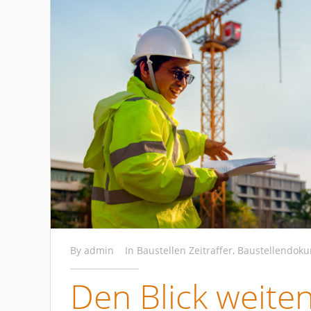
By
admin
In
Baustellen Zeitraffer
,
Baustellendoku
Den Blick weite