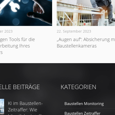
er 2023
22. September 2023
igen Tools für die
„Augen auf“: Absicherung m
beitung Ihres
Baustellenkameras
rs
ELLE BEITRÄGE
KATEGORIEN
KI im Baustellen-
Baustellen Monitoring
Zeitraffer: Wie
Baustellen Zeitraffer