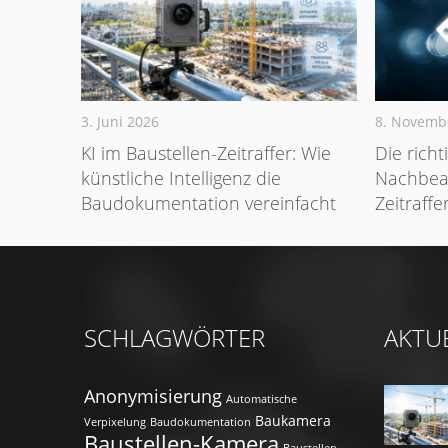
3. Juni 2026
8. Novemb
KI im Baustellen-Zeitraffer: Wie
Die richt
künstliche Intelligenz die
Nachbear
Baudokumentation vereinfacht
Zeitraffe
SCHLAGWÖRTER
AKTU
Anonymisierung
Automatische
Baukamera
Verpixelung
Baudokumentation
Baustellen-Kamera