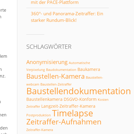
mit der PACE-Plattform
erte
360°- und Panorama-Zeitraffer: Ein
h
starker Rundum-Blick!
SCHLAGWÖRTER
zdem
Anonymisierung
Automatische
m
Baukamera
Verpixelung
Baudokumentation
Baustellen-Kamera
nz.
Baustellen-
webcam
Baustellen-Zeitraffer
Baustellendokumentation
Baustellenkamera
DSGVO-Konform
Kosten
u
Langzeit-Zeitraffer-Kamera
Zeitraffer
Timelapse
onen
Postproduktion
Zeitraffer-Aufnahmen
nden
Zeitraffer-Kamera