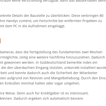
zeitraum keine Verstromung verfügbar, kann das Bauvorhaben den
nkrete Details der Baustelle zu überblicken. Diese verbringen 80
hre Handys zumeist, um Fortschritte bei entfernten Projekten zu
h mit dem PC in die Aufnahmen eingeloggt.
n
aukameras, dass die Fertigstellung des Fundamentes zwei Wochen
 ermöglichte, zeitig eine weitere Fachfirma hinzuzuziehen. Dadurch
it gewonnen werden. In Süddeutschland bemerkte indes ein
, die den überdachten Eingang stützten, unkorrekt installiert wurd
beit und konnte dadurch auch die Sicherheit der Mitarbeiter
osten aufgrund von Revision und Mängelbehebung. Durch den Eins
ellen Einbußen minimal halten oder sogar umgehen.
e Weise. Denn auch für Kreditgeber ist es interessant,
zu können. Dadurch ergeben sich automatisch bessere