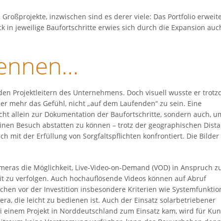
Großprojekte, inzwischen sind es derer viele: Das Portfolio erweit
in jeweilige Baufortschritte erwies sich durch die Expansion auc
kennen…
en Projektleitern des Unternehmens. Doch visuell wusste er trot
mer mehr das Gefühl, nicht „auf dem Laufenden“ zu sein. Eine
icht allein zur Dokumentation der Baufortschritte, sondern auch, u
einen Besuch abstatten zu können – trotz der geographischen Dista
mit der Erfüllung von Sorgfaltspflichten konfrontiert. Die Bilder
eras die Möglichkeit, Live-Video-on-Demand (VOD) in Anspruch z
eit zu verfolgen. Auch hochauflösende Videos können auf Abruf
chen vor der Investition insbesondere Kriterien wie Systemfunkti
ra, die leicht zu bedienen ist. Auch der Einsatz solarbetriebener
i einem Projekt in Norddeutschland zum Einsatz kam, wird für Ku