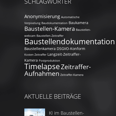
SCHLAGWÖRTER
Anonymisierung
Automatische
Baukamera
Verpixelung
Baudokumentation
Baustellen-Kamera
Baustellen-
webcam
Baustellen-Zeitraffer
Baustellendokumentation
Baustellenkamera
DSGVO-Konform
Langzeit-Zeitraffer-
Kosten Zeitraffer
Kamera
Postproduktion
Timelapse
Zeitraffer-
Aufnahmen
Zeitraffer-Kamera
AKTUELLE BEITRÄGE
KI im Baustellen-