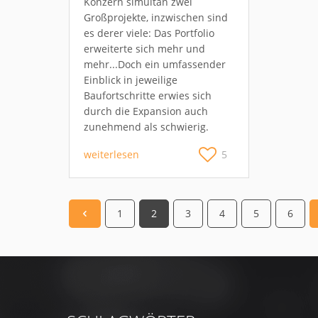
Konzern simultan zwei
Großprojekte, inzwischen sind
es derer viele: Das Portfolio
erweiterte sich mehr und
mehr...Doch ein umfassender
Einblick in jeweilige
Baufortschritte erwies sich
durch die Expansion auch
zunehmend als schwierig.
weiterlesen
5
1
2
3
4
5
6