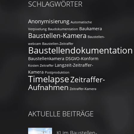
SCHLAGWÖRTER
Anonymisierung
Automatische
Baukamera
Verpixelung
Baudokumentation
Baustellen-Kamera
Baustellen-
webcam
Baustellen-Zeitraffer
Baustellendokumentation
Baustellenkamera
DSGVO-Konform
Langzeit-Zeitraffer-
Kosten Zeitraffer
Kamera
Postproduktion
Timelapse
Zeitraffer-
Aufnahmen
Zeitraffer-Kamera
AKTUELLE BEITRÄGE
KI im Baustellen-