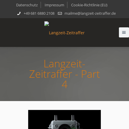
Datenschutz
Impressum
Cookie-Richtlinie (EU)
+49 681 6880 2108
mailme@langzeit-zeitraffer.de
Langzeit-
Zeitraffer - Part
4